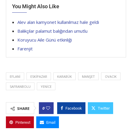
You Might Also Like
Alev alan kamyonet kullanılmaz hale geldi
Balıkçılar palamut balığından umutlu
Koruyucu Aile Günü etkinliği
Farenjit
EFLANI
ESKIPAZAR
KARABÜK
MANŞET
OVACIK
SAFRANBOLU
YENICE
0
SHARE
Facebook
Twitter
Pinterest
Email