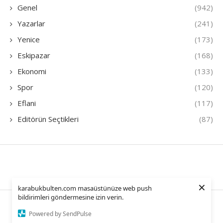
Genel
(942)
Yazarlar
(241)
Yenice
(173)
Eskipazar
(168)
Ekonomi
(133)
Spor
(120)
Eflani
(117)
Editörün Seçtikleri
(87)
×
karabukbulten.com masaüstünüze web push
bildirimleri göndermesine izin verin.
KarabukBulten – 2025 – All Right Reserved.
Powered by SendPulse