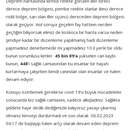
Deprem haritasında kırmızı renkte görülen iller birinci
derece deprem bölgesi, pembe renkte olanlar ikinci derece
riskli bölge, sarı olan iller üçüncü dereceden deprem bölgesi
olarak geçiyor. Asıl soruya geçelim fay hattının nerden
geçtiğini biliyorsak elimiz de koskoca bir harita varsa neden
şimdiye kadar bir düzenleme yapılmamış hadi düzenleme
yapmadınız denetlemede mi yapmadınız 10 il yerle bir oldu
bunun sorumlusu kimler
45 bin 89’a
yükselen can kaybı
bunun,
448
’i sağlık camiasından bu insanlar bir hayatı
kurtarmaya çalışırken kendi canından olan insanlar ve halen
devam ediyor.
Konuyu özetlemek gerekirse covit 19’u büyük mücadeleler
sonucunda biz sağlık camiasını, sadece alkışladınız. Sağlıkta
şiddete hayır dedik dediğimizle kalıyoruz yasayı çıkarmış
olmanız kimseyi durdurmadı ve son olarak 06.02.2023
04:17 de başlayıp halen artçı olarak devam eden deprem