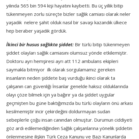
yılında 565 bin 594 kişi hayatını kaybetti. Bu üç yıllık bitip
tükenmeyen zorlu süreçte bizler sağlık camiası olarak neler
yaşadık nelere şahit olduk nasıl bir savaşı kazandık ülkece
hep beraber yaşadık gördük.
İkinci bir husus sağlıkta şiddet:
Bir türlü bitip tükenmeyen
şiddet olayları sağlık camiasını olumsuz yönde etkilemiştir.
Doktoru ayrı hemşiresi ayrı att 112 ambulans ekipleri
saymakla bitmiyor ilk olarak sorgulamamız gereken
insanların neden şiddete baş vurduğu ikinci olarak ta
çalışanın can güvenliği İnsanlar genelde haksız olduklarında
olayı çöze bilmek için ya bağırır ya da şiddet uygular
geçmişten bu güne baktığımızda bu türlü olayların önü arkası
kesilmemiştir incir çekirdeğini doldurmayan sudan
sebeplerle çoğu insan canından olmuştur. Durumun ciddiyeti
göz ardı edilemediğinden Sağlık çalışanlarına yönelik şiddetin
önlenmesine ilişkin Türk Ceza Kanunu ve Bazı Kanunlarda