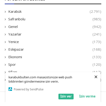
Karabük
(2.791)
Safranbolu
(985)
Genel
(942)
Yazarlar
(241)
Yenice
(173)
Eskipazar
(168)
Ekonomi
(133)
Spor
(120)
Eflani
(117)
×
karabukbulten.com masaüstünüze web push
Editörün Seçtikleri
(87)
bildirimleri göndermesine izin verin.
Powered by SendPulse
İzin ver
İzin verme