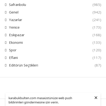
Safranbolu
(985)
Genel
(942)
Yazarlar
(241)
Yenice
(173)
Eskipazar
(168)
Ekonomi
(133)
Spor
(120)
Eflani
(117)
Editörün Seçtikleri
(87)
×
karabukbulten.com masaüstünüze web push
bildirimleri göndermesine izin verin.
KarabukBulten – 2025 – All Right Reserved.