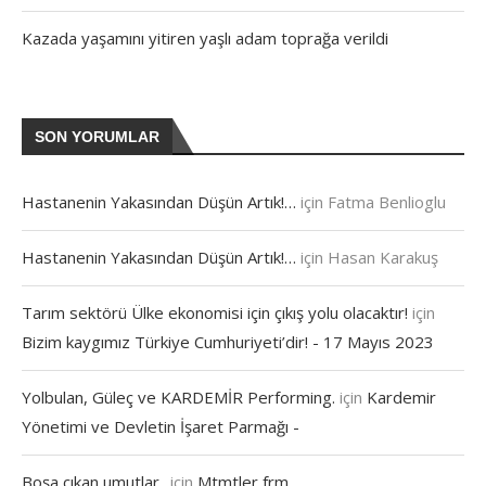
Kazada yaşamını yitiren yaşlı adam toprağa verildi
SON YORUMLAR
Hastanenin Yakasından Düşün Artık!…
için
Fatma Benlioglu
Hastanenin Yakasından Düşün Artık!…
için
Hasan Karakuş
Tarım sektörü Ülke ekonomisi için çıkış yolu olacaktır!
için
Bizim kaygımız Türkiye Cumhuriyeti’dir! - 17 Mayıs 2023
Yolbulan, Güleç ve KARDEMİR Performing.
için
Kardemir
Yönetimi ve Devletin İşaret Parmağı -
Boşa çıkan umutlar..
için
Mtmtler frm